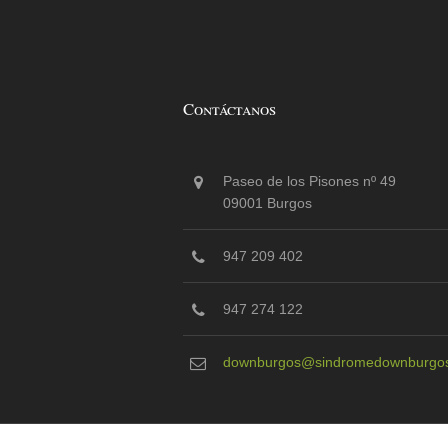
Contáctanos
Paseo de los Pisones nº 49
09001 Burgos
947 209 402
947 274 122
downburgos@sindromedownburgos