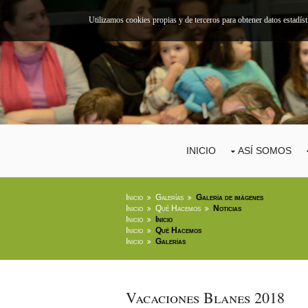
Utilizamos cookies propias y de terceros para obtener datos estadís
INICIO
ASÍ SOMOS
Inicio
Galerías
Galería de imágenes
Inicio
Qué Hacemos
Noticias
Inicio
Inicio
Inicio
Qué Hacemos
Inicio
Galerías
Vacaciones Blanes 2018