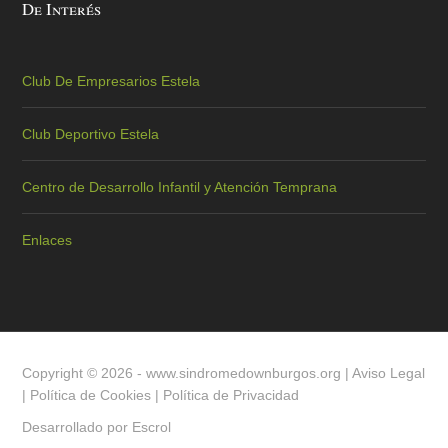
De Interés
Club De Empresarios Estela
Club Deportivo Estela
Centro de Desarrollo Infantil y Atención Temprana
Enlaces
Copyright © 2026 -
www.sindromedownburgos.org
|
Aviso Legal
|
Política de Cookies
|
Política de Privacidad
Desarrollado por
Escrol