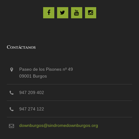
Contáctanos
Paseo de los Pisones nº 49
09001 Burgos
947 209 402
947 274 122
downburgos@sindromedownburgos.org