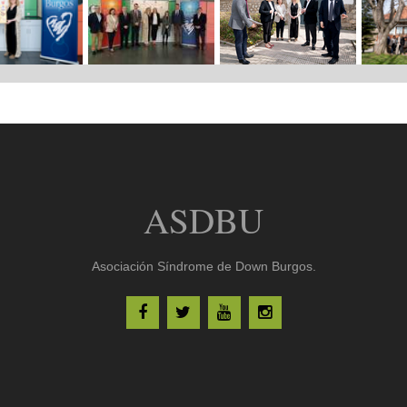
ASDBU
Asociación Síndrome de Down Burgos.