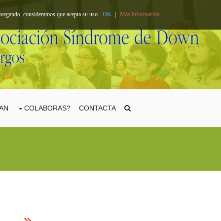
 navegando, consideramos que acepta su uso.
OK
|
Más información
TAN
COLABORAS?
CONTACTA
»